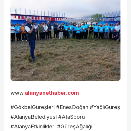
www.
alanyanethaber.com
#GökbelGüreşleri #EnesDoğan #YağlıGüreş
#AlanyaBelediyesi #AtaSporu
#AlanyaEtkinlikleri #GüreşAğalığı