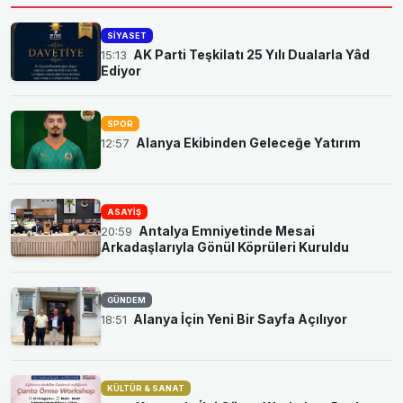
SIYASET
AK Parti Teşkilatı 25 Yılı Dualarla Yâd
15:13
Ediyor
SPOR
Alanya Ekibinden Geleceğe Yatırım
12:57
ASAYIŞ
Antalya Emniyetinde Mesai
20:59
Arkadaşlarıyla Gönül Köprüleri Kuruldu
GÜNDEM
Alanya İçin Yeni Bir Sayfa Açılıyor
18:51
KÜLTÜR & SANAT