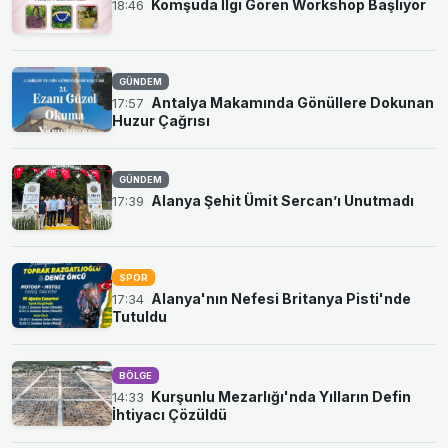
Komşuda İlgi Gören Workshop Başlıyor
18:46
GÜNDEM
Antalya Makamında Gönüllere Dokunan
17:57
Huzur Çağrısı
GÜNDEM
Alanya Şehit Ümit Sercan’ı Unutmadı
17:39
SPOR
Alanya'nın Nefesi Britanya Pisti'nde
17:34
Tutuldu
BÖLGE
Kurşunlu Mezarlığı'nda Yılların Defin
14:33
İhtiyacı Çözüldü